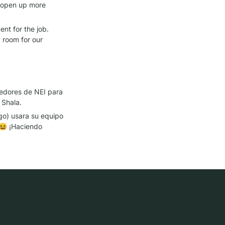
 open up more 
t for the job. 
 room for our 
nedores de NEI para 
 Shala.
o) usara su equipo 
 😆 ¡Haciendo 