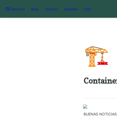
Calendar
Blog
Owners
Español
FAQ
🏗️
Containe
BUENAS NOTICIAS!