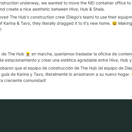
construction underway, we wanted to move the NEI container office to
nd create a nice aesthetic between Hive, Hub & Shala.
ed The Hub's construction crew (Diego's team) to use their equipmen
f Karina & Tavo, they literally dragged it to it's new home. 😆 Making
!
 de The Hub 👷🏽‍♂ en marcha, queríamos trasladar la oficina de conte
e estacionamiento y crear una estética agradable entre Hive, Hub y
obaron que el equipo de construcción de The Hub (el equipo de Dieg
a guía de Karina y Tavo, literalmente lo arrastraron a su nuevo hogar.
ra creciente comunidad!