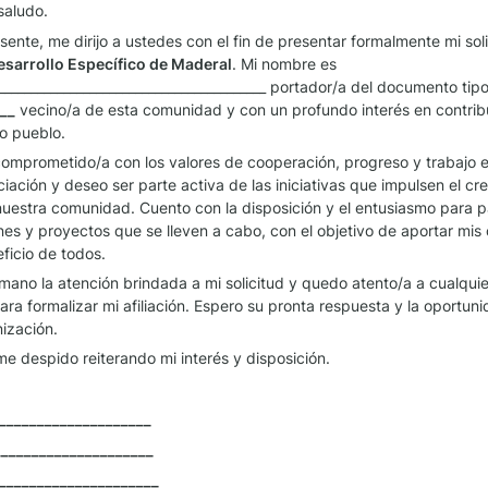
saludo.
ente, me dirijo a ustedes con el fin de presentar formalmente mi solic
esarrollo Específico de Maderal
. Mi nombre es 
__________________________________________ portador/a del documento tipo
__
 vecino/a de esta comunidad y con un profundo interés en contribuir
o pueblo.
omprometido/a con los valores de cooperación, progreso y trabajo e
ación y deseo ser parte activa de las iniciativas que impulsen el cre
nuestra comunidad. Cuento con la disposición y el entusiasmo para par
nes y proyectos que se lleven a cabo, con el objetivo de aportar mis 
ficio de todos.
no la atención brindada a mi solicitud y quedo atento/a a cualquier 
ra formalizar mi afiliación. Espero su pronta respuesta y la oportuni
nización.
 me despido reiterando mi interés y disposición.
____________________
____________________
_____________________