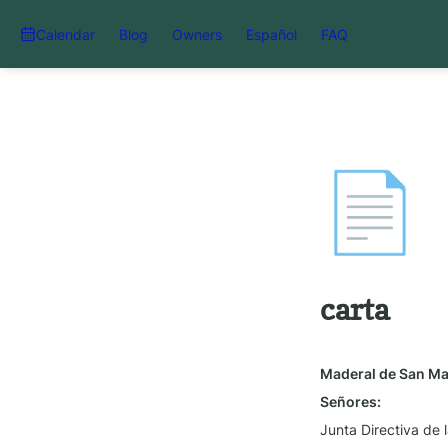
Calendar
Blog
Owners
Español
FAQ
📄
carta
Maderal de San Mat
Señores:
Junta Directiva de 