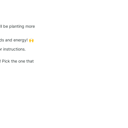
l be planting more 
nds and energy! 🙌
 instructions.

Pick the one that 