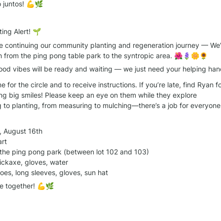
o juntos! 💪🌿
ing Alert! 🌱
e continuing our community planting and regeneration journey — We’l
h from the ping pong table park to the syntropic area. 🌺🪻🌼🌻
good vibes will be ready and waiting — we just need your helping ha
 for the circle and to receive instructions. If you’re late, find Ryan for
ing big smiles! Please keep an eye on them while they explore

 to planting, from measuring to mulching—there’s a job for everyone! 
 August 16th

rt

he ping pong park (between lot 102 and 103)

ckaxe, gloves, water

es, long sleeves, gloves, sun hat
ure together! 💪🌿