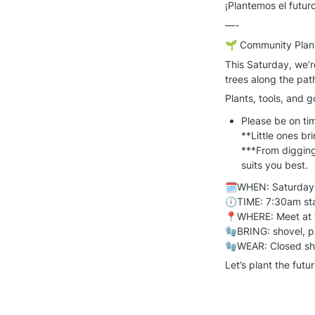
¡Plantemos el futur
—-
🌱 Community Plant
This Saturday, we’r
trees along the pat
Plants, tools, and 
Please be on time
**Little ones br
***From digging
suits you best.
🗓WHEN: Saturday,
🕕TIME: 7:30am sta
📍WHERE: Meet at t
🧤BRING: shovel, pi
🧤WEAR: Closed sho
Let’s plant the fut