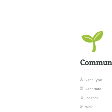
🌱
Communit
Event Type
Event date
Location
Paid?