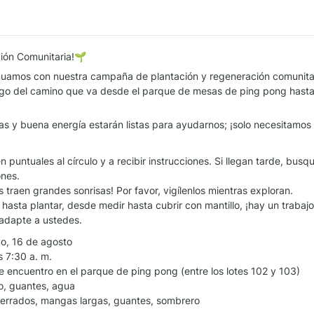
ción Comunitaria!🌱
nuamos con nuestra campaña de plantación y regeneración comunitar
rgo del camino que va desde el parque de mesas de ping pong hasta e
as y buena energía estarán listas para ayudarnos; ¡solo necesitamos 
en puntuales al círculo y a recibir instrucciones. Si llegan tarde, bus
nes.

traen grandes sonrisas! Por favor, vigílenlos mientras exploran.

asta plantar, desde medir hasta cubrir con mantillo, ¡hay un trabajo 
 adapte a ustedes.
 16 de agosto

 7:30 a. m.

encuentro en el parque de ping pong (entre los lotes 102 y 103)

, guantes, agua

errados, mangas largas, guantes, sombrero