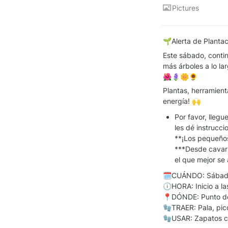
Pictures
🌱Alerta de Planta
Este sábado, conti
más árboles a lo la
🌺🪻🌼🌻
Plantas, herramient
energía! 🙌
Por favor, llegu
les dé instruccio
**¡Los pequeños 
***Desde cavar h
el que mejor se
🗓CUÁNDO: Sábado,
🕕HORA: Inicio a las
📍DÓNDE: Punto de 
🧤TRAER: Pala, pico
🧤USAR: Zapatos c