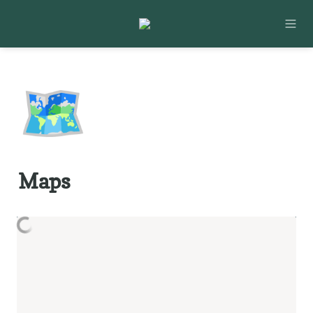
🗺️
Maps